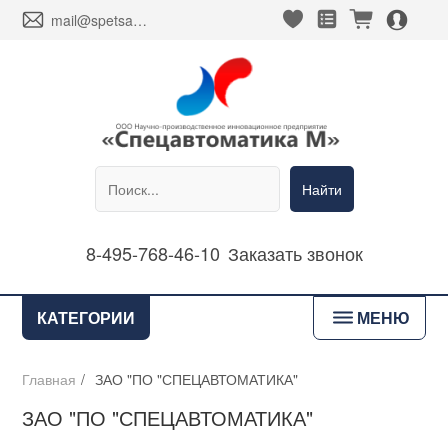
heart_fill
square_favorites_fill
cart_fill
person_alt_circle_fill
envelope
mail@spetsavtomatika-m.ru
Найти
8-495-768-46-10
Заказать звонок
bars
КАТЕГОРИИ
МЕНЮ
Главная
/
ЗАО "ПО "СПЕЦАВТОМАТИКА"
ЗАО "ПО "СПЕЦАВТОМАТИКА"