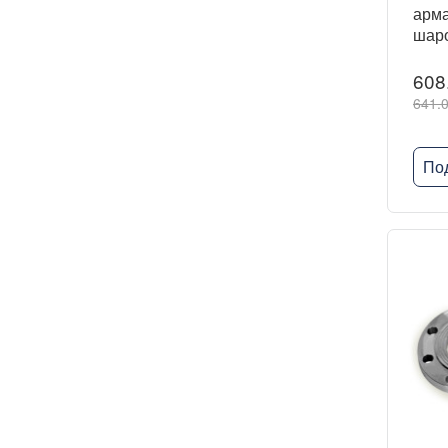
арма
шар
608
641.0
По