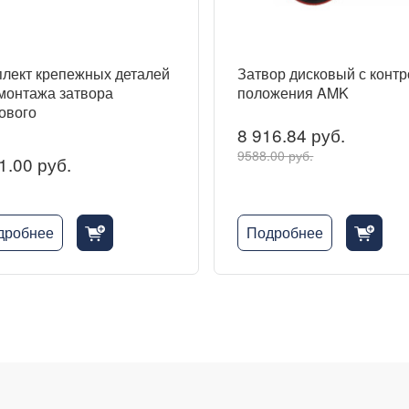
лект крепежных деталей
Затвор дисковый с конт
монтажа затвора
положения AMK
ового
8 916.84 руб.
9588.00 руб.
1.00 руб.
дробнее
Подробнее
cart_fill_badge_plus
cart_fill_badge_plus