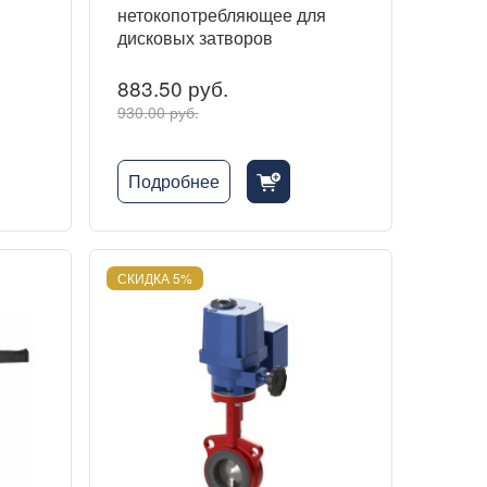
нетокопотребляющее для
дисковых затворов
883.50 руб.
930.00 руб.
Подробнее
cart_fill_badge_plus
СКИДКА 5%