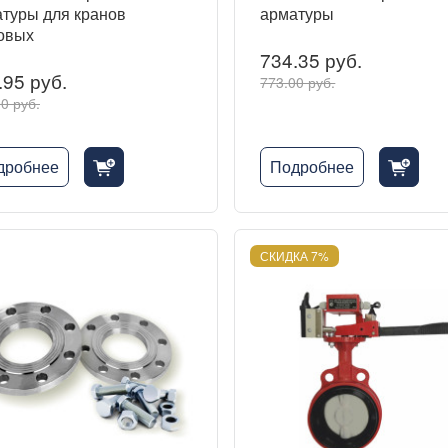
туры для кранов
арматуры
овых
734.35 руб.
.95 руб.
773.00 руб.
0 руб.
дробнее
Подробнее
cart_fill_badge_plus
cart_fill_badge_plus
СКИДКА 7%