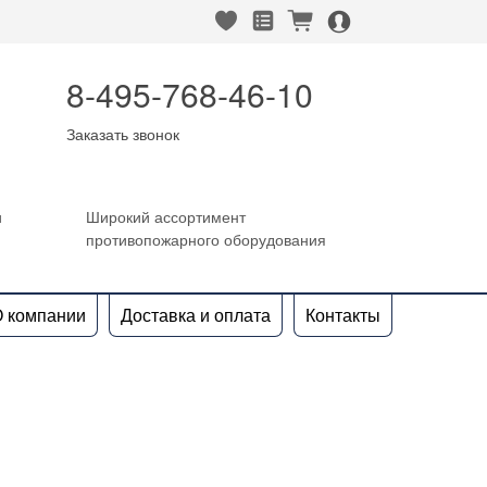
heart_fill
square_favorites_fill
cart_fill
person_alt_circle_fill
8-495-768-46-10
Заказать звонок
и
Широкий ассортимент
противопожарного оборудования
 компании
Доставка и оплата
Контакты