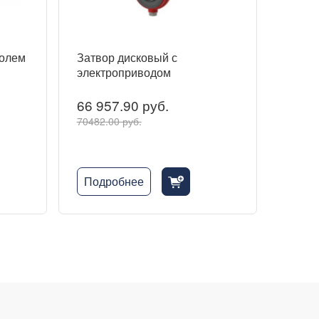
ролем
Затвор дисковый с
электроприводом
66 957.90 руб.
70482.00 руб.
Подробнее
cart_fill_badge_plus