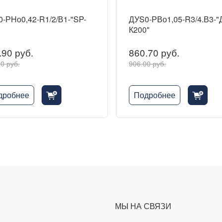
-РHо0,42-R1/2/В1-"SP-
ДУS0-РВо1,05-R3/4.В3-"
К200"
.90 руб.
860.70 руб.
0 руб.
906.00 руб.
дробнее
Подробнее
cart_fill_badge_plus
cart_fill_badge_plus
МЫ НА СВЯЗИ