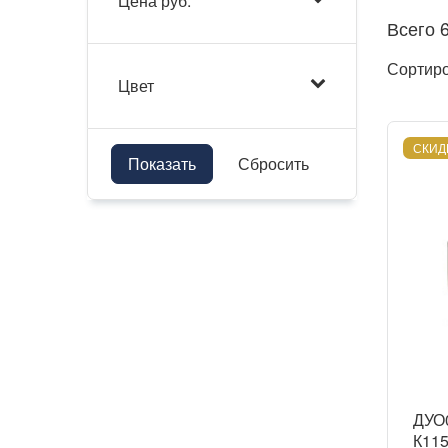
Цена руб.
Всего 
Сортир
Цвет
СКИД
Показать
Сбросить
ДУО0
К115