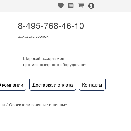
heart_fill
square_favorites_fill
cart_fill
person_alt_circle_fill
8-495-768-46-10
Заказать звонок
и
Широкий ассортимент
противопожарного оборудования
 компании
Доставка и оплата
Контакты
ели
/
Оросители водяные и пенные