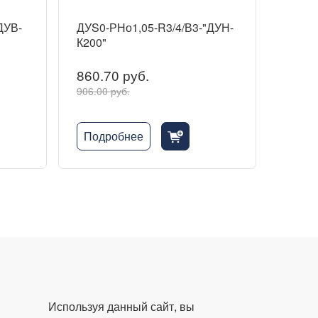
ДУВ-
ДУS0-РНо1,05-R3/4/В3-"ДУН-
К200"
860.70 руб.
906.00 руб.
Подробнее
cart_fill_badge_plus
Используя данный сайт, вы