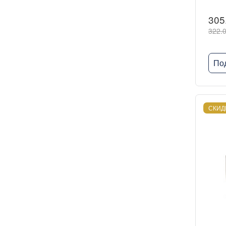
305
322.0
По
СКИД