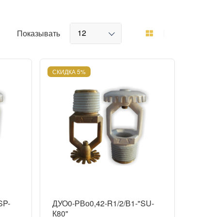
12
Показывать
СКИДКА 5%
SP-
ДУО0-РВо0,42-R1/2/В1-"SU-
К80"