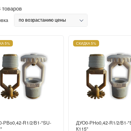
6 товаров
по возрастанию цены
овка
КА 5%
СКИДКА 5%
-РВо0,42-R1/2/В1-"SU-
ДУО0-РHо0,42-R1/2/В1-"
"
К115"