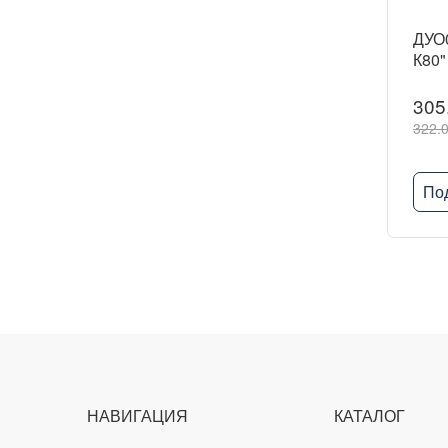
ДУО0
К80"
305
322.0
По
НАВИГАЦИЯ
КАТАЛОГ