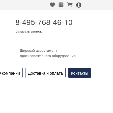
heart_fill
square_favorites_fill
cart_fill
person_alt_circle_fill
8-495-768-46-10
Заказать звонок
и
Широкий ассортимент
противопожарного оборудования
 компании
Доставка и оплата
Контакты