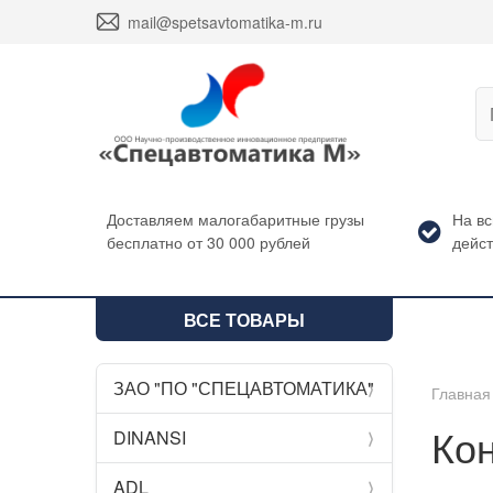
envelope
mail@spetsavtomatika-m.ru
Доставляем малогабаритные грузы
На в
бесплатно от 30 000 рублей
дейст
ВСЕ ТОВАРЫ
ЗАО "ПО "СПЕЦАВТОМАТИКА"
chevron_compact_right
Главная
Ко
DINANSI
chevron_compact_right
ADL
chevron_compact_right