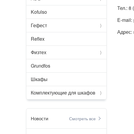
Тел.: 8
Kofulso
E-mail:
Гефест
chevron_compact_right
Адрес: 
Reflex
Физтех
chevron_compact_right
Grundfos
Шкафы
Комплектующие для шкафов
chevron_compact_right
Новости
Смотреть все
chevron_right