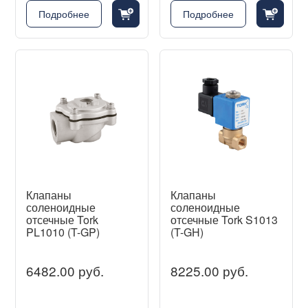
cart_fill_badge_plus
cart_fill_badge_plus
Подробнее
Подробнее
Клапаны
Клапаны
соленоидные
соленоидные
отсечные Tork
отсечные Tork S1013
PL1010 (T-GP)
(T-GH)
6482.00 руб.
8225.00 руб.