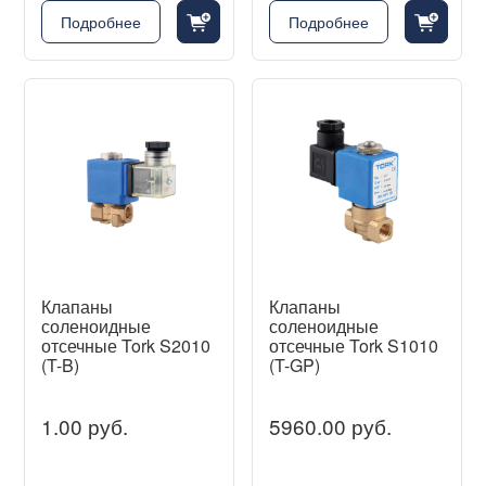
cart_fill_badge_plus
cart_fill_badge_plus
Подробнее
Подробнее
Клапаны
Клапаны
соленоидные
соленоидные
отсечные Tork S2010
отсечные Tork S1010
(T-B)
(T-GP)
1.00 руб.
5960.00 руб.