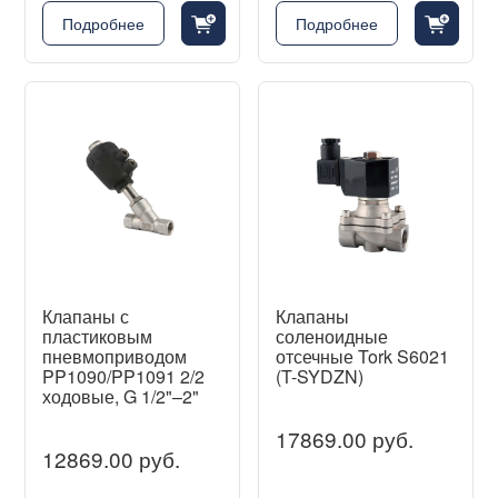
cart_fill_badge_plus
cart_fill_badge_plus
Подробнее
Подробнее
Клапаны с
Клапаны
пластиковым
соленоидные
пневмоприводом
отсечные Tork S6021
PP1090/PP1091 2/2
(T-SYDZN)
ходовые, G 1/2"–2"
17869.00 руб.
12869.00 руб.