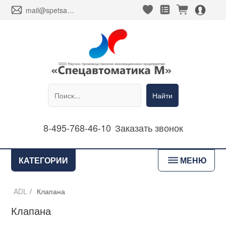
heart_fill
square_favorites_fill
cart_fill
person_alt_circle_fill
envelope
mail@spetsavtomatika-m.ru
Найти
8-495-768-46-10
Заказать звонок
bars
КАТЕГОРИИ
МЕНЮ
ADL
/
Клапана
Клапана