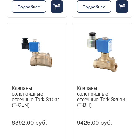
cart_fill_badge_plus
cart_fill_badge_plus
Подробнее
Подробнее
Клапаны
Клапаны
соленоидные
соленоидные
отсечные Tork S1031
отсечные Tork S2013
(T-GLN)
(T-BH)
8892.00 руб.
9425.00 руб.