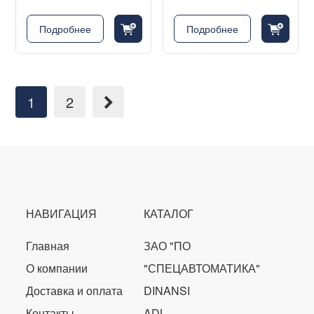
cart_fill_badge_plus
cart_fill_badge_plus
Подробнее
Подробнее
1
2
НАВИГАЦИЯ
КАТАЛОГ
Главная
ЗАО "ПО
О компании
"СПЕЦАВТОМАТИКА"
Доставка и оплата
DINANSI
Контакты
ADL