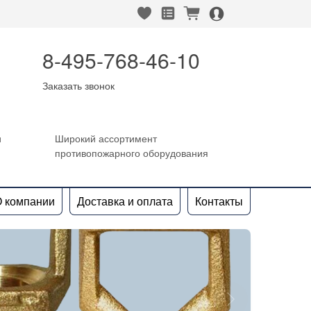
heart_fill
square_favorites_fill
cart_fill
person_alt_circle_fill
8-495-768-46-10
Заказать звонок
и
Широкий ассортимент
противопожарного оборудования
 компании
Доставка и оплата
Контакты