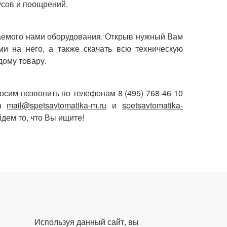
сов и поощрений.
аемого нами оборудования. Открыв нужный Вам
и на него, а также скачать всю техническую
дому товару.
сим позвонить по телефонам 8 (495) 768-46-10
са
mail@spetsavtomatika-m.ru
и
spetsavtomatika-
дем то, что Вы ищите!
Используя данный сайт, вы