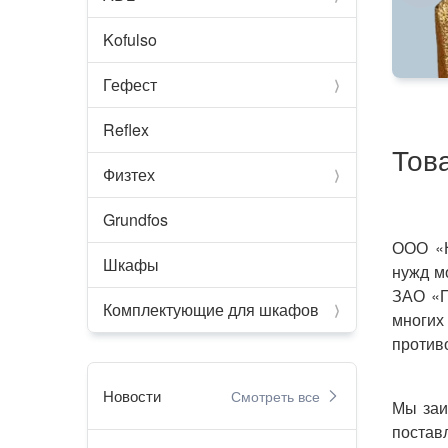
Kofulso
тика
Гефест
chevron_compact_right
Reflex
Тов
Физтех
chevron_compact_right
Grundfos
ООО «Н
Шкафы
нужд м
ЗАО «ПО
Комплектующие для шкафов
chevron_compact_right
многих
против
Новости
Смотреть все
chevron_right
Мы заи
постав