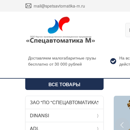
envelope
mail@spetsavtomatika-m.ru
Доставляем малогабаритные грузы
На в
бесплатно от 30 000 рублей
дейст
ВСЕ ТОВАРЫ
ЗАО "ПО "СПЕЦАВТОМАТИКА"
chevron_compact_right
DINANSI
chevron_compact_right
ADL
chevron_compact_right