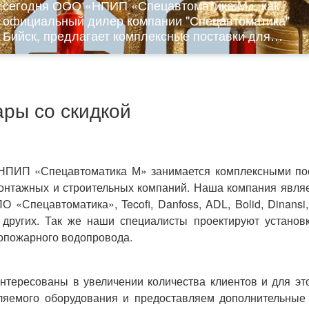
сегодня ООО «НПИП «Спецавтоматика М», как
официальный дилер компании "Спецавтоматика"
Бийск, предлагает комплексные поставки для
обеспечения объектов системами пожарной
безопасности.
ары со скидкой
ПИП «Спецавтоматика М» занимается комплексными пос
онтажных и строительных компаний. Наша компания являет
 «Спецавтоматика», Tecofi, Danfoss, ADL, Bolid, Dinansi,
 других. Так же наши специалисты проектируют установ
опожарного водопровода.
нтересованы в увеличении количества клиентов и для э
ляемого оборудования и предоставляем дополнительные 