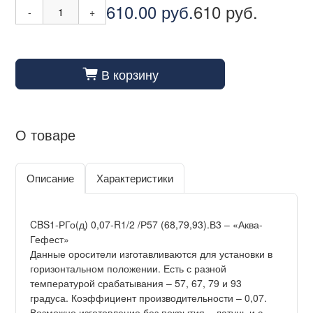
610.00 руб.
610 руб.
-
+
В корзину
cart_fill
О товаре
Описание
Характеристики
CBS1-РГо(д) 0,07-R1/2 /Р57 (68,79,93).В3 – «Аква-
Гефест»
Данные оросители изготавливаются для установки в
горизонтальном положении. Есть с разной
температурой срабатывания – 57, 67, 79 и 93
градуса. Коэффициент производительности – 0,07.
Возможно изготовление без покрытия – латунь и с