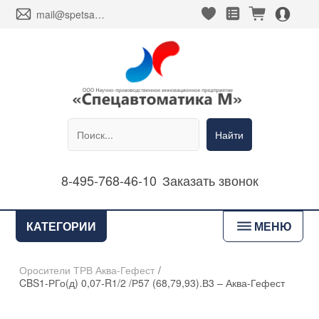
heart_fill
square_favorites_fill
cart_fill
person_alt_circle_fill
envelope
mail@spetsavtomatika-m.ru
Найти
8-495-768-46-10
Заказать звонок
bars
КАТЕГОРИИ
МЕНЮ
Оросители ТРВ Аква-Гефест
/
CBS1-РГо(д) 0,07-R1/2 /Р57 (68,79,93).В3 – Аква-Гефест