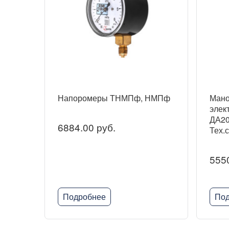
Напоромеры ТНМПф, НМПф
Ман
элек
ДА20
6884.00 руб.
Тех.
5550
Подробнее
Под