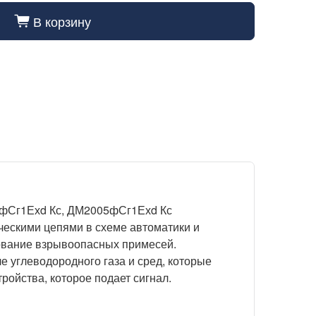
В корзину
cart_fill
фСг1Ехd Кс, ДМ2005фСг1Ехd Кс
ескими цепями в схеме автоматики и
ование взрывоопасных примесей.
 углеводородного газа и сред, которые
ойства, которое подает сигнал.