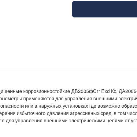
щищенные коррозионностойкие ДВ2005фСг1Ехd Кс, ДА2005
нометры применяются для управления внешними электрич
опасности или в наружных установках где возможно образ
ения избыточного давления агрессивных сред, в том числе
я для управления внешними электрическими цепями от устр