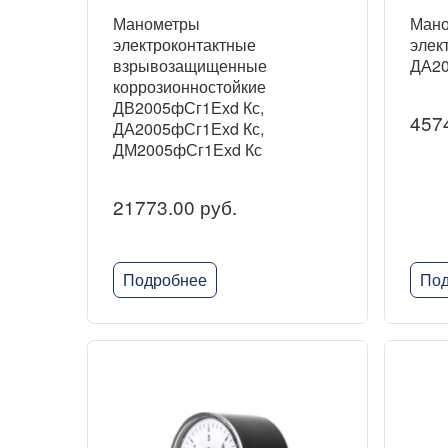
Манометры
Ман
электроконтактные
элек
взрывозащищенные
ДА20
коррозионностойкие
ДВ2005фСг1Ехd Кс,
4574
ДА2005фСг1Ехd Кс,
ДМ2005фСг1Ехd Кс
21773.00 руб.
Подробнее
Под