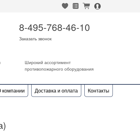
heart_fill
square_favorites_fill
cart_fill
person_alt_circle_fill
8-495-768-46-10
Заказать звонок
и
Широкий ассортимент
противопожарного оборудования
 компании
Доставка и оплата
Контакты
а)