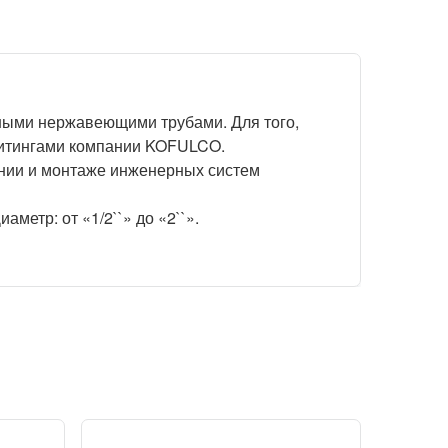
нными нержавеющими трубами. Для того,
фитингами компании KOFULCO.
ении и монтаже инженерных систем
метр: от «1/2``» до «2``».