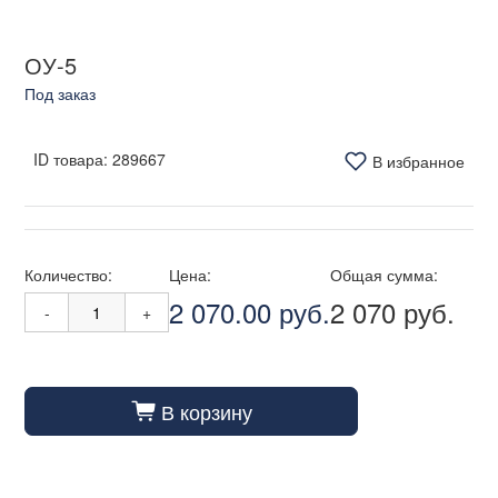
ОУ-5
Под заказ
ID товара:
289667
В избранное
Количество:
Цена:
Общая сумма:
2 070.00 руб.
2 070 руб.
-
+
В корзину
cart_fill