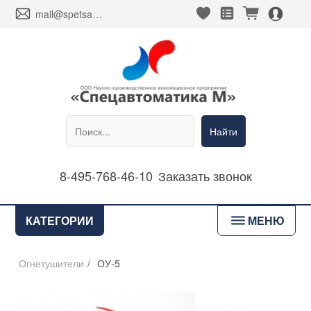
heart_fill
square_favorites_fill
cart_fill
person_alt_circle_fill
envelope
mail@spetsavtomatika-m.ru
Найти
8-495-768-46-10
Заказать звонок
bars
КАТЕГОРИИ
МЕНЮ
Огнетушители
/
ОУ-5