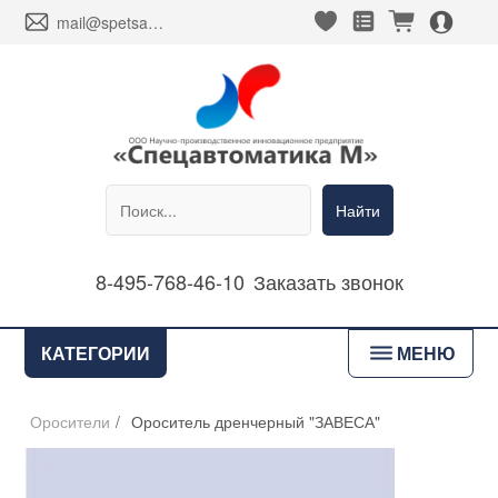
heart_fill
square_favorites_fill
cart_fill
person_alt_circle_fill
envelope
mail@spetsavtomatika-m.ru
Найти
8-495-768-46-10
Заказать звонок
bars
КАТЕГОРИИ
МЕНЮ
Оросители
/
Ороситель дренчерный "ЗАВЕСА"