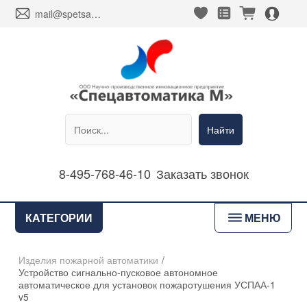
heart_fill
square_favorites_fill
cart_fill
person_alt_circle_fill
envelope
mail@spetsavtomatika-m.ru
Найти
8-495-768-46-10
Заказать звонок
bars
КАТЕГОРИИ
МЕНЮ
Изделия пожарной автоматики
/
Устройство сигнально-пусковое автономное
автоматическое для установок пожаротушения УСПАА-1
v5