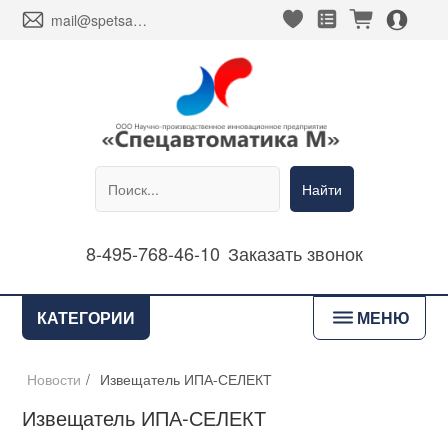
heart_fill
square_favorites_fill
cart_fill
person_alt_circle_fill
envelope
mail@spetsavtomatika-m.ru
Найти
8-495-768-46-10
Заказать звонок
bars
КАТЕГОРИИ
МЕНЮ
Новости
/
Извещатель ИПА-СЕЛЕКТ
Извещатель ИПА-СЕЛЕКТ