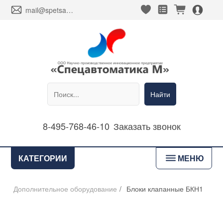
heart_fill
square_favorites_fill
cart_fill
person_alt_circle_fill
envelope
mail@spetsavtomatika-m.ru
Найти
8-495-768-46-10
Заказать звонок
bars
КАТЕГОРИИ
МЕНЮ
Дополнительное оборудование
/
Блоки клапанные БКН1