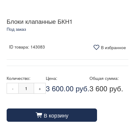
Блоки клапанные БКН1
Под заказ
ID товара:
143083
В избранное
Количество:
Цена:
Общая сумма:
3 600.00 руб.
3 600 руб.
-
+
В корзину
cart_fill