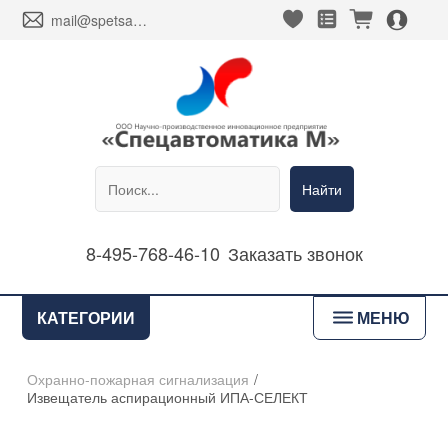
heart_fill
square_favorites_fill
cart_fill
person_alt_circle_fill
envelope
mail@spetsavtomatika-m.ru
Найти
8-495-768-46-10
Заказать звонок
bars
КАТЕГОРИИ
МЕНЮ
Охранно-пожарная сигнализация
/
Извещатель аспирационный ИПА-СЕЛЕКТ