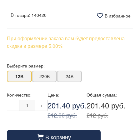
ID товара:
140420
В избранное
При оформлении заказа вам будет предоставлена
скидка в размере 5.00%
Выберите размер:
12В
220В
24В
Количество:
Цена:
Общая сумма:
201.40 руб.
201.40 руб.
-
+
212.00 руб.
212 руб.
В корзину
cart_fill