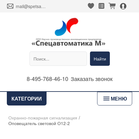
heart_fill
square_favorites_fill
cart_fill
person_alt_circle_fill
envelope
mail@spetsavtomatika-m.ru
Найти
8-495-768-46-10
Заказать звонок
bars
КАТЕГОРИИ
МЕНЮ
Охранно-пожарная сигнализация
/
Оповещатель световой О12-2