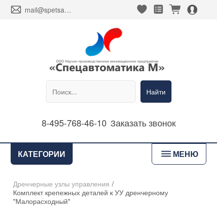
heart_fill
square_favorites_fill
cart_fill
person_alt_circle_fill
envelope
mail@spetsavtomatika-m.ru
Найти
8-495-768-46-10
Заказать звонок
bars
КАТЕГОРИИ
МЕНЮ
Дренчерные узлы управления
/
Комплект крепежных деталей к УУ дренчерному
"Малорасходный"