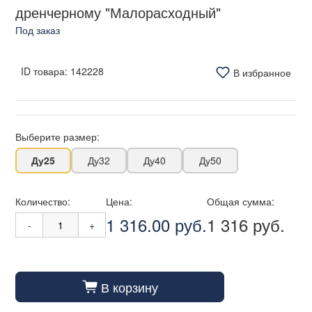
дренчерному "Малорасходный"
Под заказ
ID товара:
142228
В избранное
Выберите размер:
Ду25
Ду32
Ду40
Ду50
Количество:
Цена:
Общая сумма:
1 316.00 руб.
1 316 руб.
-
+
В корзину
cart_fill