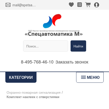
heart_fill
square_favorites_fill
cart_fill
person_alt_circle_fill
envelope
mail@spetsavtomatika-m.ru
Найти
8-495-768-46-10
Заказать звонок
bars
КАТЕГОРИИ
МЕНЮ
Охранно-пожарная сигнализация
/
Комплект наклеек с отверстиями