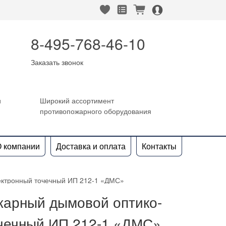
heart_fill
square_favorites_fill
cart_fill
person_alt_circle_fill
8-495-768-46-10
Заказать звонок
и
Широкий ассортимент
противопожарного оборудования
 компании
Доставка и оплата
Контакты
ектронный точечный ИП 212-1 «ДМС»
жарный дымовой оптико-
очечный ИП 212-1 «ДМС»