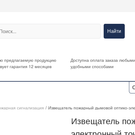
Найти
сю предлагаемую продукцию
Доступна оплата заказа любым
вует гарантия 12 месяцев
удобными способами
О
ожарная сигнализация
/
Извещатель пожарный дымовой оптико-эл
Извещатель по
электронный т