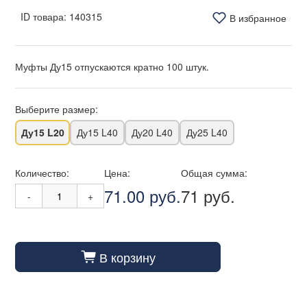
ID товара:
140315
В избранное
Муфты Ду15 отпускаются кратно 100 штук.
Выберите размер:
Ду15 L20
Ду15 L40
Ду20 L40
Ду25 L40
Количество:
Цена:
Общая сумма:
71.00 руб.
71 руб.
-
+
В корзину
cart_fill