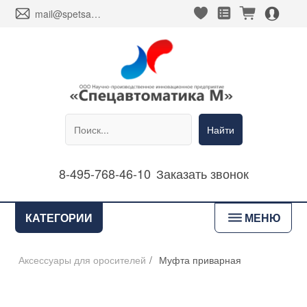
heart_fill
square_favorites_fill
cart_fill
person_alt_circle_fill
envelope
mail@spetsavtomatika-m.ru
Найти
8-495-768-46-10
Заказать звонок
bars
КАТЕГОРИИ
МЕНЮ
Аксессуары для оросителей
/
Муфта приварная