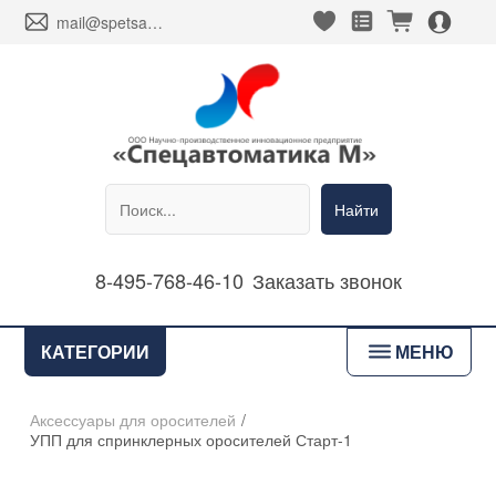
heart_fill
square_favorites_fill
cart_fill
person_alt_circle_fill
envelope
mail@spetsavtomatika-m.ru
Найти
8-495-768-46-10
Заказать звонок
bars
КАТЕГОРИИ
МЕНЮ
Аксессуары для оросителей
/
УПП для спринклерных оросителей Старт-1