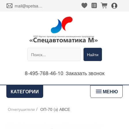
heart_fill
square_favorites_fill
cart_fill
person_alt_circle_fill
envelope
mail@spetsavtomatika-m.ru
Найти
8-495-768-46-10
Заказать звонок
bars
КАТЕГОРИИ
МЕНЮ
Огнетушители
/
ОП-70 (з) АВСЕ