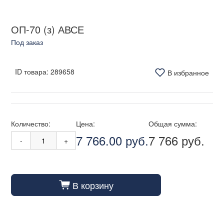
ОП-70 (з) АВСЕ
Под заказ
ID товара:
289658
В избранное
Количество:
Цена:
Общая сумма:
7 766.00 руб.
7 766 руб.
-
+
В корзину
cart_fill