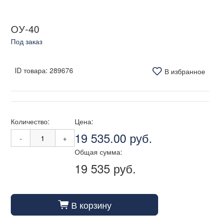
ОУ-40
Под заказ
ID товара:
289676
В избранное
Количество:
Цена:
19 535.00 руб.
-
+
Общая сумма:
19 535 руб.
В корзину
cart_fill