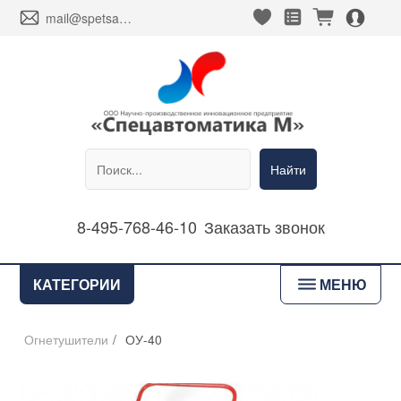
heart_fill
square_favorites_fill
cart_fill
person_alt_circle_fill
envelope
mail@spetsavtomatika-m.ru
Найти
8-495-768-46-10
Заказать звонок
bars
КАТЕГОРИИ
МЕНЮ
Огнетушители
/
ОУ-40