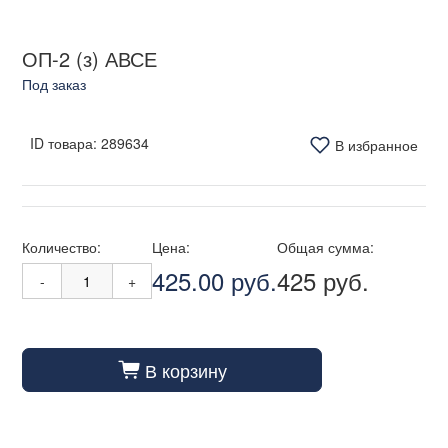
ОП-2 (з) АВСЕ
Под заказ
ID товара:
289634
В избранное
Количество:
Цена:
Общая сумма:
425.00 руб.
425 руб.
-
+
В корзину
cart_fill