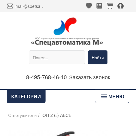
heart_fill
square_favorites_fill
cart_fill
person_alt_circle_fill
envelope
mail@spetsavtomatika-m.ru
Найти
8-495-768-46-10
Заказать звонок
bars
КАТЕГОРИИ
МЕНЮ
Огнетушители
/
ОП-2 (з) АВСЕ