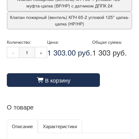
муфта-цапка (ВР/НР) с датчиком ДППК 24
Клапан пожарный (вентиль) КПЧ 65-2 угловой 125° цапка-
цапка (НР/НР)
Количество:
Цена:
Общая сумма:
1 303.00 руб.
1 303 руб.
-
+
В корзину
cart_fill
О товаре
Описание
Характеристики