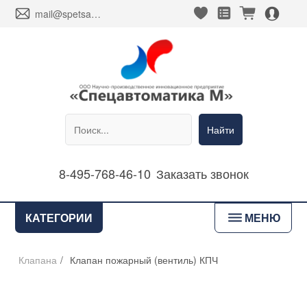
heart_fill
square_favorites_fill
cart_fill
person_alt_circle_fill
envelope
mail@spetsavtomatika-m.ru
Найти
8-495-768-46-10
Заказать звонок
bars
КАТЕГОРИИ
МЕНЮ
Клапана
/
Клапан пожарный (вентиль) КПЧ