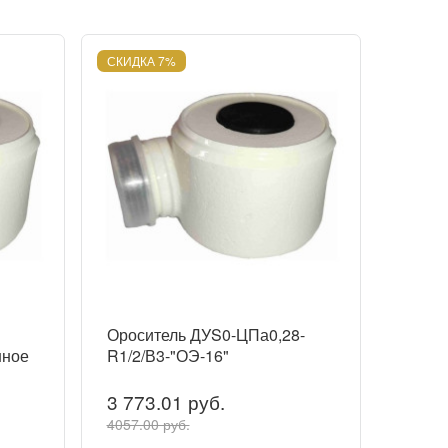
СКИДКА 7%
Ороситель ДУS0-ЦПа0,28-
нное
R1/2/В3-"ОЭ-16"
3 773.01 руб.
4057.00 руб.