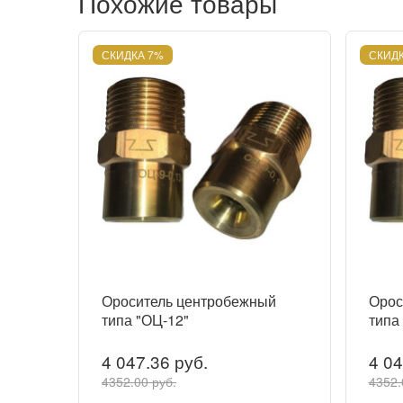
Похожие товары
СКИДКА 7%
СКИДК
Ороситель центробежный
Орос
типа "ОЦ-12"
типа
4 047.36 руб.
4 04
4352.00 руб.
4352.