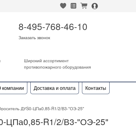
heart_fill
square_favorites_fill
cart_fill
person_alt_circle_fill
8-495-768-46-10
Заказать звонок
и
Широкий ассортимент
противопожарного оборудования
 компании
Доставка и оплата
Контакты
Ороситель ДУS0-ЦПа0,85-R1/2/В3-"ОЭ-25"
-ЦПа0,85-R1/2/В3-"ОЭ-25"