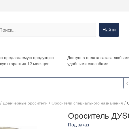
Найти
сю предлагаемую продукцию
Доступна оплата заказа любым
вует гарантия 12 месяцев
удобными способами
О
/
Дренчерные оросители
/
Оросители специального назначения
/
Ороситель ДУS0
Под заказ