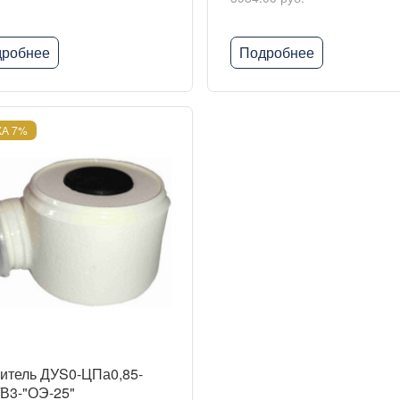
робнее
Подробнее
А 7%
итель ДУS0-ЦПа0,85-
/В3-"ОЭ-25"