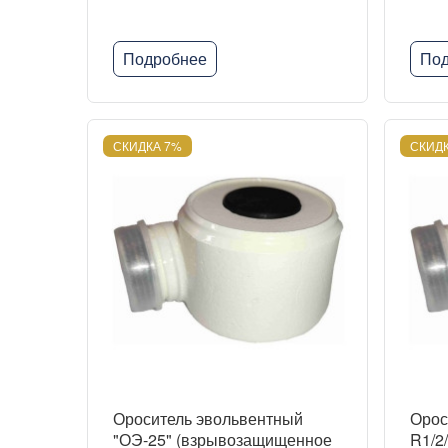
Подробнее
Под
СКИДКА 7%
СКИДК
Ороситель эвольвентный
Орос
"ОЭ-25" (взрывозащищенное
R1/2