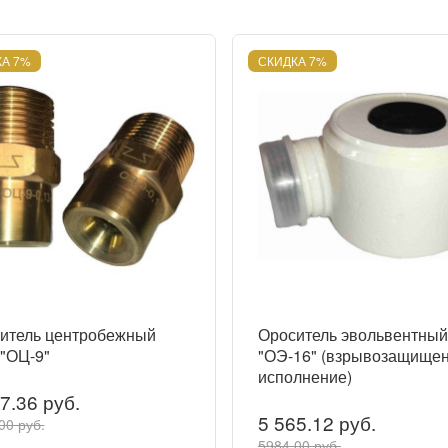
А 7%
СКИДКА 7%
итель центробежный
Ороситель эвольвентный
 "ОЦ-9"
"ОЭ-16" (взрывозащище
исполнение)
7.36 руб.
5 565.12 руб.
00 руб.
5984.00 руб.