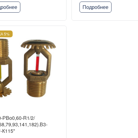
робнее
Подробнее
А 5%
-РBо0,60-R1/2/
8,79,93,141,182).В3-
-К115"