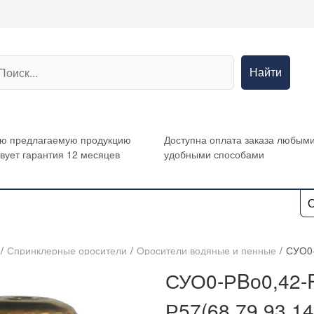
Найти
сю предлагаемую продукцию
Доступна оплата заказа любым
вует гарантия 12 месяцев
удобными способами
О
/
Спринклерные оросители
/
Оросители водяные и пенные
/
СУО0-
СУО0-РBо0,42-R
Р57(68,79,93,14