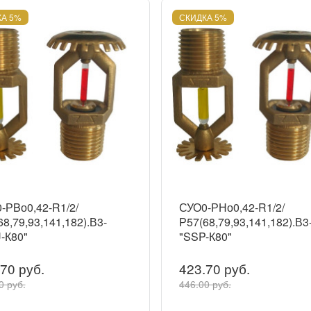
А 5%
СКИДКА 5%
-РBо0,42-R1/2/
СУО0-РНо0,42-R1/2/
8,79,93,141,182).В3-
Р57(68,79,93,141,182).В3
-К80"
"SSP-К80"
70 руб.
423.70 руб.
0 руб.
446.00 руб.