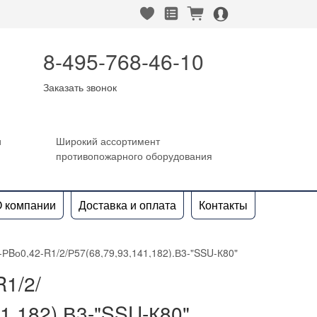
heart_fill
square_favorites_fill
cart_fill
person_alt_circle_fill
8-495-768-46-10
Заказать звонок
и
Широкий ассортимент
противопожарного оборудования
 компании
Доставка и оплата
Контакты
РBо0,42-R1/2/Р57(68,79,93,141,182).В3-"SSU-К80"
1/2/
1,182).В3-"SSU-К80"