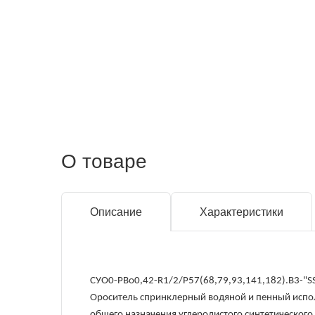
О товаре
Описание
Характеристики
СУО0-РBо0,42-R1/2/Р57(68,79,93,141,182).В3-"S
Ороситель спринклерный водяной и пенный испол
общего назначения углеродистого синтетического 