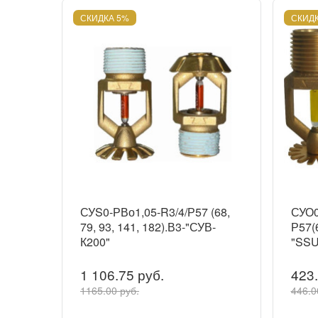
СКИДКА 5%
СКИДК
СУS0-РВо1,05-R3/4/Р57 (68,
СУО0
79, 93, 141, 182).В3-"СУВ-
Р57(6
К200"
"SSU
1 106.75 руб.
423.
1165.00 руб.
446.0