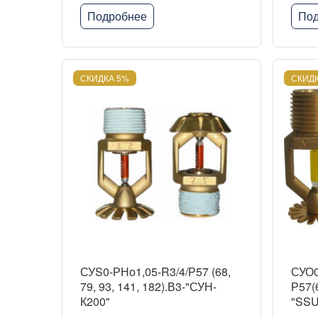
Подробнее
Под
СКИДКА 5%
СКИДК
СУS0-РНо1,05-R3/4/Р57 (68,
СУО0
79, 93, 141, 182).В3-"СУН-
Р57(6
К200"
"SSU