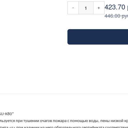
423.70 
-
+
446.00 ру
SU-К80"
ьзуется при тушении очагов пожара с помощью воды, пены низкой кр
типа «s» при наличии на него обязательного сертификата соответстви