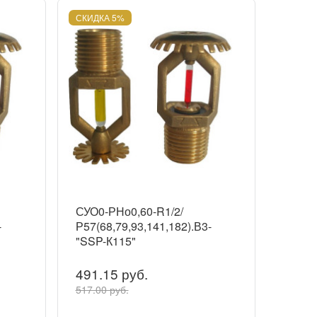
СКИДКА 5%
СУО0-РНо0,60-R1/2/
-
Р57(68,79,93,141,182).В3-
"SSP-К115"
491.15 руб.
517.00 руб.