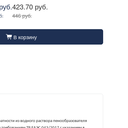
руб.
423.70 руб.
б.
446 руб.
В корзину
cart_fill
атности из водного раствора пенообразователя
я требованиям ТР ЕАЭС 043/2017 с указанием в