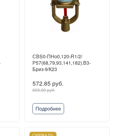
СВS0-ПНо0,120-R1/2/
-
Р57(68,79,93,141,182).В3-
Бриз-9/К23
572.85 руб.
603.00 руб.
Подробнее
СКИДКА 5%