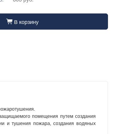
В корзину
cart_fill
 пожаротушения.
 защищаемого помещения путем создания
ции и тушения пожара, создания водяных