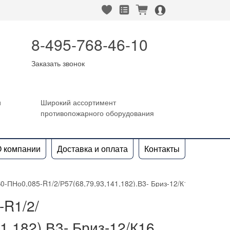
heart_fill
square_favorites_fill
cart_fill
person_alt_circle_fill
8-495-768-46-10
Заказать звонок
и
Широкий ассортимент
противопожарного оборудования
 компании
Доставка и оплата
Контакты
0-ПНо0,085-R1/2/Р57(68,79,93,141,182).В3- Бриз-12/К16
R1/2/
1,182).В3- Бриз-12/К16