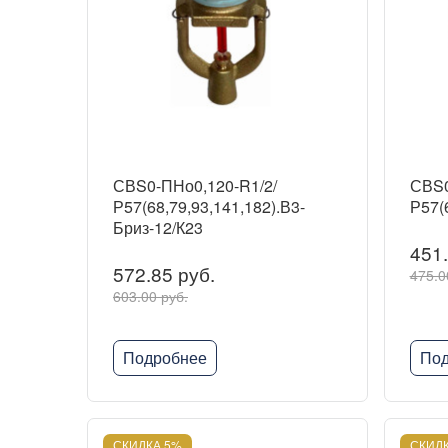
СВS0-ПНо0,120-R1/2/
СВS0
Р57(68,79,93,141,182).В3-
Р57(6
Бриз-12/К23
451.
572.85 руб.
475.0
603.00 руб.
Подробнее
Под
СКИДКА 5%
СКИДК