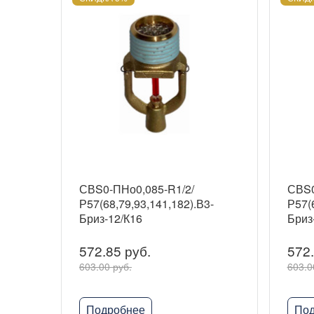
СВS0-ПНо0,085-R1/2/
СВS0
Р57(68,79,93,141,182).В3-
Р57(6
Бриз-12/К16
Бриз
572.85 руб.
572.
603.00 руб.
603.0
Подробнее
Под