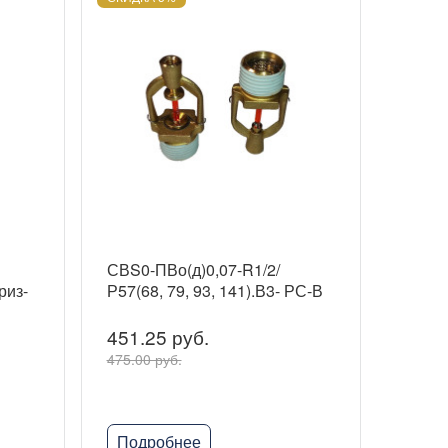
СВS0-ПВо(д)0,07-R1/2/
риз-
Р57(68, 79, 93, 141).В3- РС-В
451.25 руб.
475.00 руб.
Подробнее