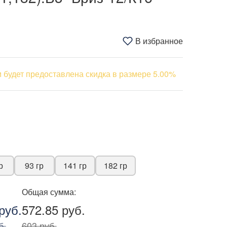
В избранное
 будет предоставлена скидка в размере 5.00%
р
93 гр
141 гр
182 гр
Общая сумма:
руб.
572.85 руб.
б.
603 руб.