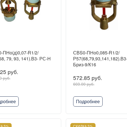
-ПНо(д)0,07-R1/2/
СВS0-ПНо0,085-R1/2/
8, 79, 93, 141).В3- РС-Н
Р57(68,79,93,141,182).В3
Бриз-9/К16
25 руб.
572.85 руб.
0 руб.
603.00 руб.
робнее
Подробнее
А 5%
СКИДКА 5%