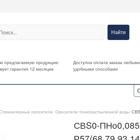
Найти
сю предлагаемую продукцию
Доступна оплата заказа любым
вует гарантия 12 месяцев
удобными способами
О
Спринклерные оросители
/
Оросители тонкораспыленной воды
/
СВS
СВS0-ПНо0,085-
Р57(68,79,93,14