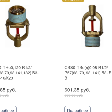
-ПНо0,120-R1/2/
СВS0-ПВо(д)0,08-R1/2/
8,79,93,141,182).В3-
Р57(68, 79, 93, 141).В3- Б
-16/К23
В
85 руб.
601.35 руб.
0 руб.
633.00 руб.
робнее
Подробнее