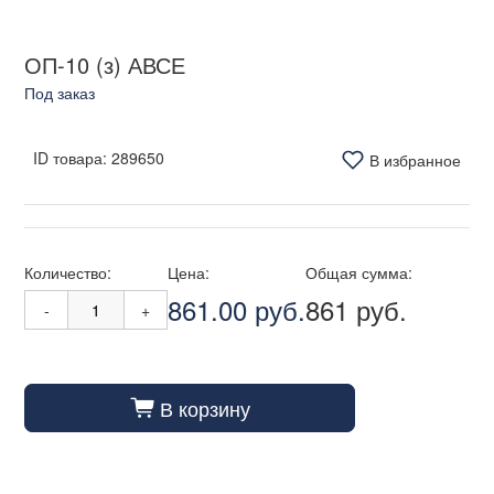
ОП-10 (з) АВСЕ
Под заказ
ID товара:
289650
В избранное
Количество:
Цена:
Общая сумма:
861.00 руб.
861 руб.
-
+
В корзину
cart_fill