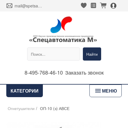
heart_fill
square_favorites_fill
cart_fill
person_alt_circle_fill
envelope
mail@spetsavtomatika-m.ru
Найти
8-495-768-46-10
Заказать звонок
bars
КАТЕГОРИИ
МЕНЮ
Огнетушители
/
ОП-10 (з) АВСЕ