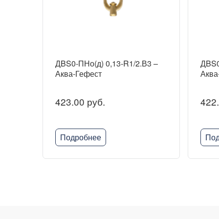
ДBS0-ПНо(д) 0,13-R1/2.В3 –
ДBS0
Аква-Гефест
Аква
423.00 руб.
422.
Подробнее
Под