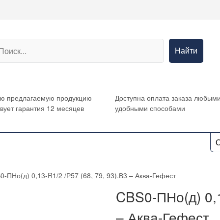
Найти
сю предлагаемую продукцию
Доступна оплата заказа любым
вует гарантия 12 месяцев
удобными способами
О
0-ПНо(д) 0,13-R1/2 /Р57 (68, 79, 93).В3 – Аква-Гефест
CBS0-ПНо(д) 0,1
– Аква-Гефест