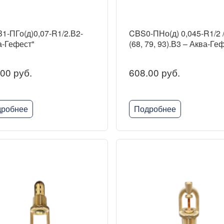
1-ПГо(д)0,07-R1/2.В2-
CBS0-ПНо(д) 0,045-R1/2 
а-Гефест"
(68, 79, 93).В3 – Аква-Ге
00 руб.
608.00 руб.
робнее
Подробнее