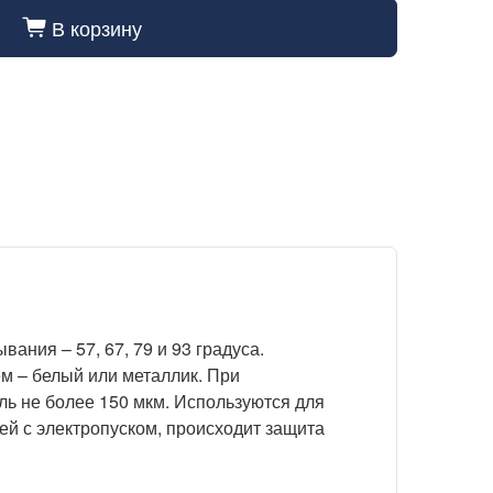
В корзину
cart_fill
ания – 57, 67, 79 и 93 градуса.
м – белый или металлик. При
ь не более 150 мкм. Используются для
ей с электропуском, происходит защита