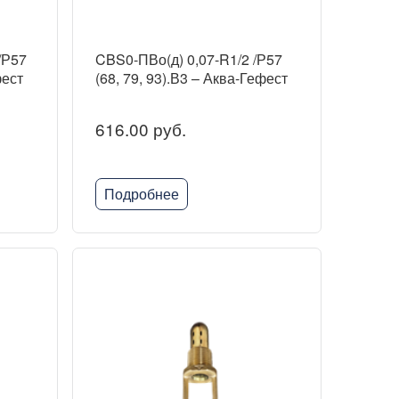
/Р57
CBS0-ПВо(д) 0,07-R1/2 /Р57
фест
(68, 79, 93).В3 – Аква-Гефест
616.00 руб.
Подробнее