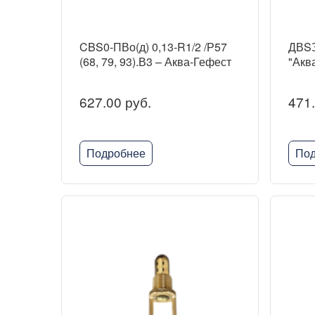
CBS0-ПВо(д) 0,13-R1/2 /Р57
ДВSЗ
(68, 79, 93).В3 – Аква-Гефест
"Акв
627.00 руб.
471.
Подробнее
Под