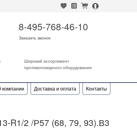
heart_fill
square_favorites_fill
cart_fill
person_alt_circle_fill
8-495-768-46-10
Заказать звонок
и
Широкий ассортимент
противопожарного оборудования
 компании
Доставка и оплата
Контакты
3-R1/2 /Р57 (68, 79, 93).В3