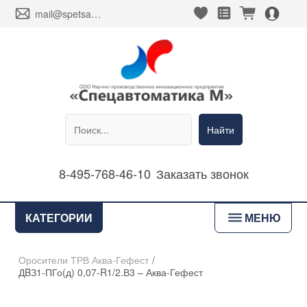
heart_fill
square_favorites_fill
cart_fill
person_alt_circle_fill
envelope
mail@spetsavtomatika-m.ru
Найти
8-495-768-46-10
Заказать звонок
bars
КАТЕГОРИИ
МЕНЮ
Оросители ТРВ Аква-Гефест
/
ДBЗ1-ПГо(д) 0,07-R1/2.В3 – Аква-Гефест