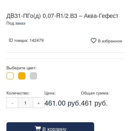
ДBЗ1-ПГо(д) 0,07-R1/2.В3 – Аква-Гефест
Под заказ
ID товара:
142479
В избранное
Выберите цвет:
Количество:
Цена:
Общая сумма:
461.00 руб.
461 руб.
-
+
В корзину
cart_fill