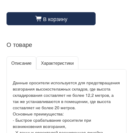
В корзину
cart_fill
О товаре
Описание
Характеристики
Данные оросители используется для предотвращения
возгорания высокостелажных складов, где высота
складирования составляет не более 12,2 метров, а
так же устанавливаются в помещении, где высота
составляет не более 20 метров.
Основные преимущества:
- Быстрое срабатывание оросители при
возникновения возгорания,
- У данных оросителей расширенная линейка