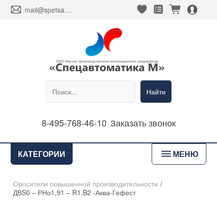
heart_fill
square_favorites_fill
cart_fill
person_alt_circle_fill
envelope
mail@spetsavtomatika-m.ru
Найти
8-495-768-46-10
Заказать звонок
bars
КАТЕГОРИИ
МЕНЮ
Оросители повышенной производительности
/
ДВS0 – РНо1,91 – R1.B2 -Аква-Гефест