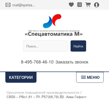
heart_fill
square_favorites_fill
cart_fill
person_alt_circle_fill
envelope
mail@spetsavtomatika-m.ru
Найти
8-495-768-46-10
Заказать звонок
bars
КАТЕГОРИИ
МЕНЮ
Оросители повышенной производительности
/
СВS0 – РВо1,91 – R1.P57(68,79).B2 -Аква-Гефест