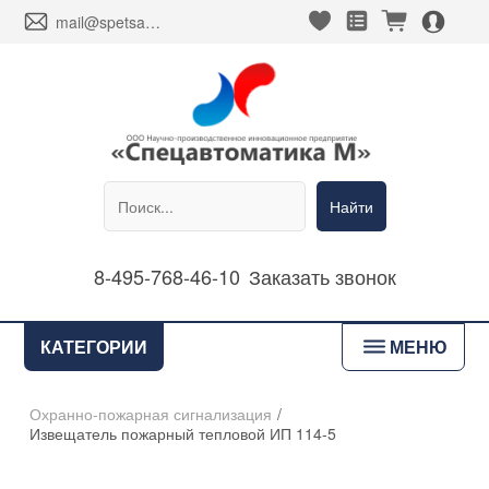
heart_fill
square_favorites_fill
cart_fill
person_alt_circle_fill
envelope
mail@spetsavtomatika-m.ru
Найти
8-495-768-46-10
Заказать звонок
bars
КАТЕГОРИИ
МЕНЮ
Охранно-пожарная сигнализация
/
Извещатель пожарный тепловой ИП 114-5