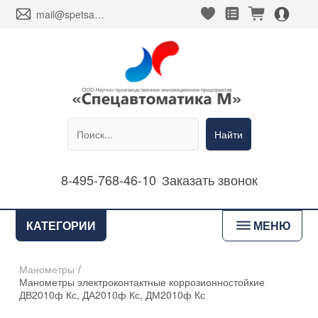
heart_fill
square_favorites_fill
cart_fill
person_alt_circle_fill
envelope
mail@spetsavtomatika-m.ru
Найти
8-495-768-46-10
Заказать звонок
bars
КАТЕГОРИИ
МЕНЮ
Манометры
/
Манометры электроконтактные коррозионностойкие
ДВ2010ф Кс, ДА2010ф Кс, ДМ2010ф Кс