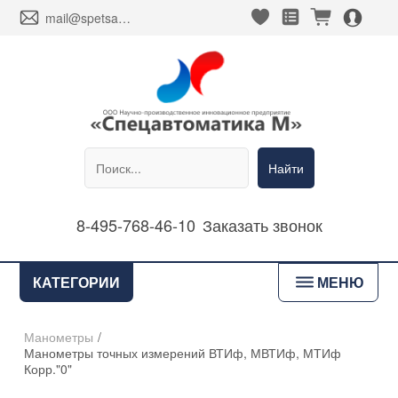
heart_fill
square_favorites_fill
cart_fill
person_alt_circle_fill
envelope
mail@spetsavtomatika-m.ru
Найти
8-495-768-46-10
Заказать звонок
bars
КАТЕГОРИИ
МЕНЮ
Манометры
/
Манометры точных измерений ВТИф, МВТИф, МТИф
Корр."0"