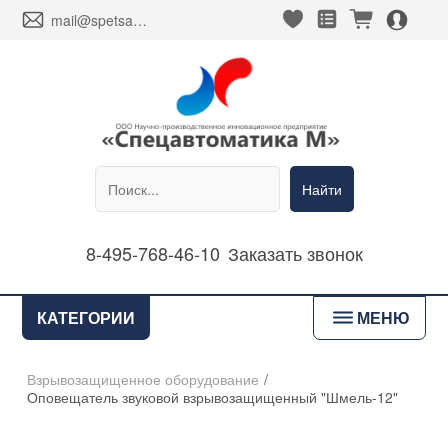
heart_fill
square_favorites_fill
cart_fill
person_alt_circle_fill
envelope
mail@spetsavtomatika-m.ru
Найти
8-495-768-46-10
Заказать звонок
bars
КАТЕГОРИИ
МЕНЮ
Взрывозащищенное оборудование
/
Оповещатель звуковой взрывозащищенный "Шмель-12"