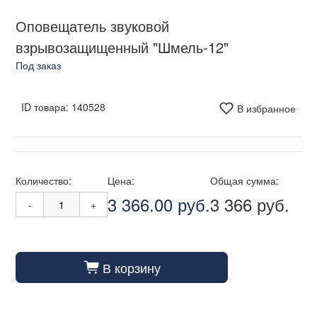
Оповещатель звуковой
взрывозащищенный "Шмель-12"
Под заказ
ID товара:
140528
В избранное
Количество:
Цена:
Общая сумма:
3 366.00 руб.
3 366 руб.
-
+
В корзину
cart_fill