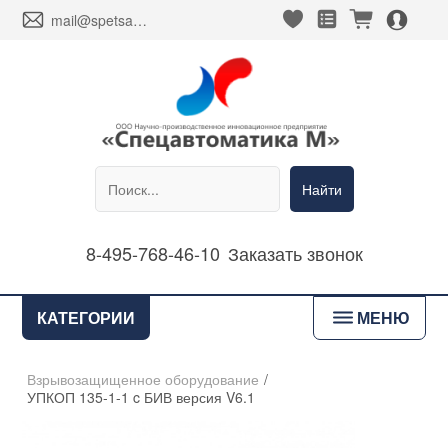
heart_fill
square_favorites_fill
cart_fill
person_alt_circle_fill
envelope
mail@spetsavtomatika-m.ru
Найти
8-495-768-46-10
Заказать звонок
bars
КАТЕГОРИИ
МЕНЮ
Взрывозащищенное оборудование
/
УПКОП 135-1-1 c БИВ версия V6.1